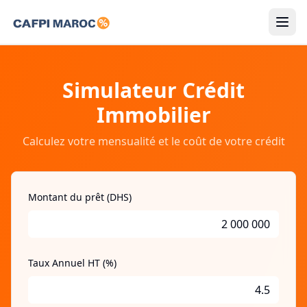
Simulateurs
Simulateur Crédit
Résidents
Immobilier
Non-Résidents
Calculez votre mensualité et le coût de votre crédit
Guides
Montant du prêt (DHS)
FR
Connexion
Taux Annuel HT (%)
Faire ma demande