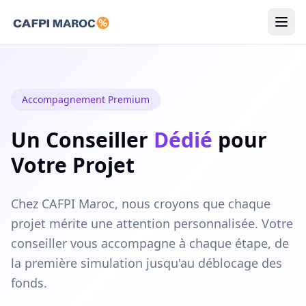
Simulateurs
Résidents
Accompagnement Premium
Non-Résidents
Un Conseiller
Dédié
pour
Votre Projet
Guides
Chez CAFPI Maroc, nous croyons que chaque
FR
projet mérite une attention personnalisée. Votre
conseiller vous accompagne à chaque étape, de
Connexion
la première simulation jusqu'au déblocage des
fonds.
Faire ma demande