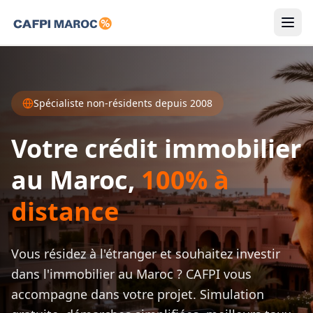
Simulateurs
Résidents
Spécialiste non-résidents depuis 2008
Non-Résidents
Votre crédit immobilier
au Maroc,
100% à
Guides
distance
FR
Vous résidez à l'étranger et souhaitez investir
Connexion
dans l'immobilier au Maroc ? CAFPI vous
Faire ma demande
accompagne dans votre projet. Simulation