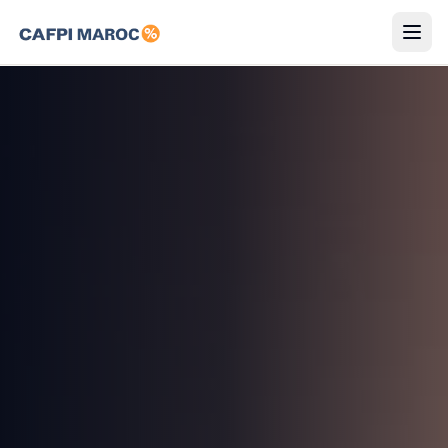
Simulateurs
Résidents
Non-Résidents
Guides
FR
Connexion
Commencer maintenant