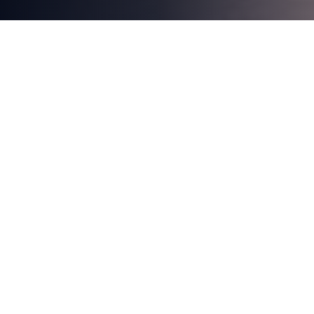
COMMENT ÇA MARCHE
Mon parcours en
5 étapes
De ma première demande jusqu'à l'obtention de mon
crédit, je suis accompagné à chaque étape.
01